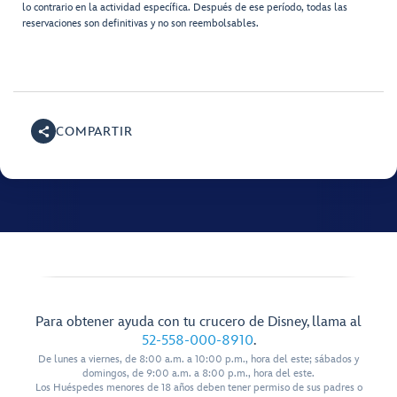
lo contrario en la actividad específica. Después de ese período, todas las
reservaciones son definitivas y no son reembolsables.
COMPARTIR
Para obtener ayuda con tu crucero de Disney, llama al
52-558-000-8910
.
De lunes a viernes, de 8:00 a.m. a 10:00 p.m., hora del este; sábados y
domingos, de 9:00 a.m. a 8:00 p.m., hora del este.
Los Huéspedes menores de 18 años deben tener permiso de sus padres o