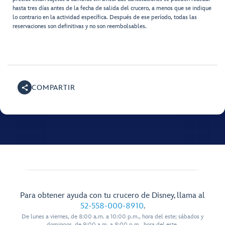
hasta tres días antes de la fecha de salida del crucero, a menos que se indique
lo contrario en la actividad específica. Después de ese período, todas las
reservaciones son definitivas y no son reembolsables.
COMPARTIR
Para obtener ayuda con tu crucero de Disney, llama al
52-558-000-8910
.
De lunes a viernes, de 8:00 a.m. a 10:00 p.m., hora del este; sábados y
domingos, de 9:00 a.m. a 8:00 p.m., hora del este.