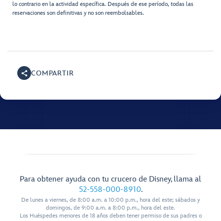
lo contrario en la actividad específica. Después de ese período, todas las
reservaciones son definitivas y no son reembolsables.
COMPARTIR
Para obtener ayuda con tu crucero de Disney, llama al
52-558-000-8910
.
De lunes a viernes, de 8:00 a.m. a 10:00 p.m., hora del este; sábados y
domingos, de 9:00 a.m. a 8:00 p.m., hora del este.
Los Huéspedes menores de 18 años deben tener permiso de sus padres o