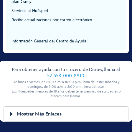
planDisney
Servicios al Huésped
Recibe actualizaciones por correo electrónico
Información General del Centro de Ayuda
Para obtener ayuda con tu crucero de Disney, llama al
52-558-000-8910
.
De lunes a viernes, de 8:00 a.m. a 10:00 p.m., hora del este; sábados y
domingos, de 9:00 a.m. a 8:00 p.m., hora del este.
Los Huéspedes menores de 18 años deben tener permiso de sus padres o
tutores para llamar.
Mostrar Más Enlaces