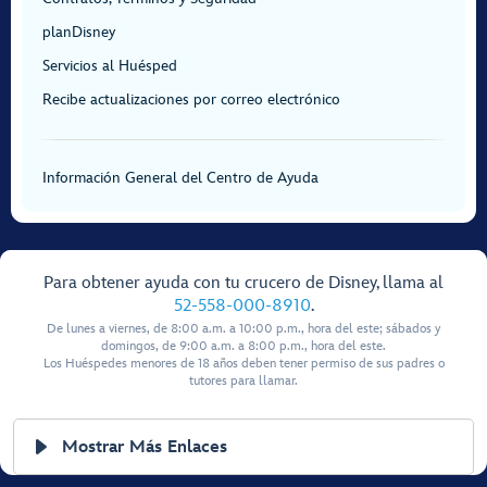
planDisney
Servicios al Huésped
Recibe actualizaciones por correo electrónico
Información General del Centro de Ayuda
Para obtener ayuda con tu crucero de Disney, llama al
52-558-000-8910
.
De lunes a viernes, de 8:00 a.m. a 10:00 p.m., hora del este; sábados y
domingos, de 9:00 a.m. a 8:00 p.m., hora del este.
Los Huéspedes menores de 18 años deben tener permiso de sus padres o
tutores para llamar.
Mostrar Más Enlaces