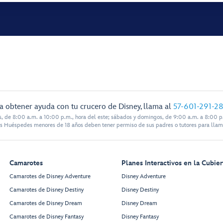
a obtener ayuda con tu crucero de Disney, llama al
57-601-291-2
s, de 8:00 a.m. a 10:00 p.m., hora del este; sábados y domingos, de 9:00 a.m. a 8:00 p.
s Huéspedes menores de 18 años deben tener permiso de sus padres o tutores para llam
Camarotes
Planes Interactivos en la Cubier
Camarotes de Disney Adventure
Disney Adventure
Camarotes de Disney Destiny
Disney Destiny
Camarotes de Disney Dream
Disney Dream
Camarotes de Disney Fantasy
Disney Fantasy