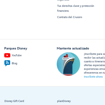
Tus derechos clave y protección
financiera
Contrato del Crucero
Parques Disney
Mantente actualizado
¡Inscríbete para s
YouTube
recibir las actual
cuanto a itinerari
Blog
ofertas especiale
experiencias emo
ofreceremos en nu
Inscríbete ahora
Disney Gift Card
planDisney