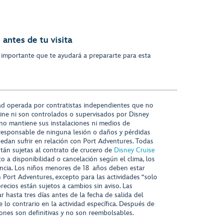
antes de tu visita
 importante que te ayudará a prepararte para esta
ad operada por contratistas independientes que no
ine ni son controlados o supervisados por Disney
 no mantiene sus instalaciones ni medios de
responsable de ninguna lesión o daños y pérdidas
uedan sufrir en relación con Port Adventures. Todas
stán sujetas al contrato de crucero de
Disney Cruise
to a disponibilidad o cancelación según el clima, los
tencia. Los niños menores de 18 años deben estar
ort Adventures, excepto para las actividades “solo
recios están sujetos a cambios sin aviso. Las
r hasta tres días antes de la fecha de salida del
 lo contrario en la actividad específica. Después de
iones son definitivas y no son reembolsables.