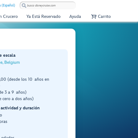
 (Español)
Un Crucero
Ya Está Reservado
Ayuda
Carrito
e escala
e, Belgium
00 (desde los 10 años en
)
de 3 a 9 años)
e cero a dos años)
 actividad y duración
o
oras
s edades