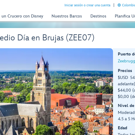
Iniciar sesión o crear una cuenta
Colombia
n un Crucero con Disney
Nuestros Barcos
Destinos
Planifica 
edio Día en Brujas (ZEE07)
Puerto d
Zeebrugg
Precios
$USD 54,
adelante
$44,00 (
$0,00 (d
Nivel de
Moderad
4.5 a 5 H
Edad
Todas la