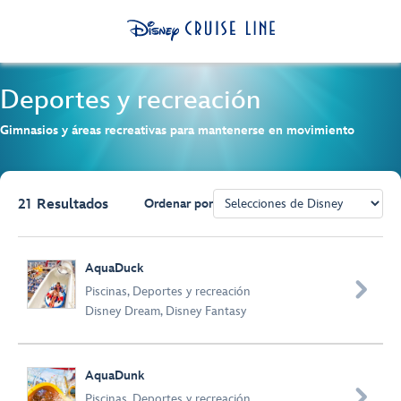
Deportes y recreación
Gimnasios y áreas recreativas para mantenerse en movimiento
21
Resultados
Ordenar por
Browse list
AquaDuck

Piscinas
,
Deportes y recreación
Disney Dream
,
Disney Fantasy
AquaDunk

Piscinas
,
Deportes y recreación