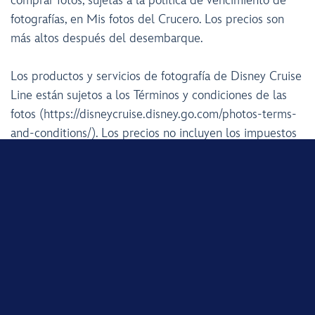
comprar fotos, sujetas a la política de vencimiento de
fotografías, en Mis fotos del Crucero. Los precios son
más altos después del desembarque.
Los productos y servicios de fotografía de Disney Cruise
Line están sujetos a los Términos y condiciones de las
fotos (https://disneycruise.disney.go.com/photos-terms-
and-conditions/). Los precios no incluyen los impuestos
sobre las ventas, el IVA y las tarifas de importación, ni
los cargos administrativos y de envío, cuando
corresponda. Sujeto a restricciones y cambio sin aviso.
COMPARTIR