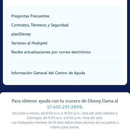
Preguntas Frecuentes
Contratos, Términos y Seguridad
planDisney
Servicios al Huésped
Recibe actualizaciones por correo electrónico
Información General del Centro de Ayuda
Para obtener ayuda con tu crucero de Disney, llama al
57-601-291-2898
.
De lunes a viernes, de 8:00 a.m. a 10:00 p.m., hora del este; sábados y
domingos, de 9:00 a.m. a 8:00 p.m., hora del este.
Los Huéspedes menores de 18 años deben tener permiso de sus padres o
tutores para llamar.