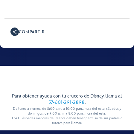
COMPARTIR
Para obtener ayuda con tu crucero de Disney, llama al
57-601-291-2898
.
De lunes a viernes, de 8:00 a.m. a 10:00 p.m., hora del este; sábados y
domingos, de 9:00 a.m. a 8:00 p.m., hora del este.
Los Huéspedes menores de 18 años deben tener permiso de sus padres o
tutores para llamar.