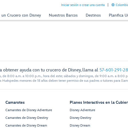
Iniciar sesión o crear una cuenta
Colombia
n un Crucero con Disney
Nuestros Barcos
Destinos
Planifica 
a obtener ayuda con tu crucero de Disney, llama al
57-601-291-2
s, de 8:00 a.m. a 10:00 p.m., hora del este; sábados y domingos, de 9:00 a.m. a 8:00 p.
s Huéspedes menores de 18 años deben tener permiso de sus padres o tutores para llam
Camarotes
Planes Interactivos en la Cubier
Camarotes de Disney Adventure
Disney Adventure
Camarotes de Disney Destiny
Disney Destiny
Camarotes de Disney Dream
Disney Dream