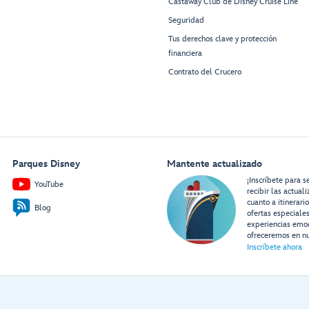
Castaway Club de Disney Cruise Line
Seguridad
Tus derechos clave y protección
financiera
Contrato del Crucero
Parques Disney
Mantente actualizado
¡Inscríbete para s
YouTube
recibir las actual
cuanto a itinerari
Blog
ofertas especiale
experiencias emo
ofreceremos en nu
Inscríbete ahora