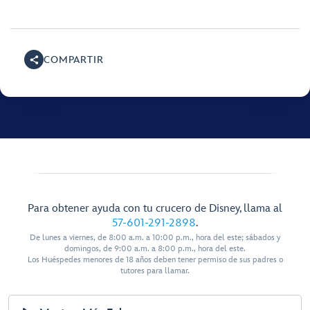
COMPARTIR
Para obtener ayuda con tu crucero de Disney, llama al
57-601-291-2898
.
De lunes a viernes, de 8:00 a.m. a 10:00 p.m., hora del este; sábados y
domingos, de 9:00 a.m. a 8:00 p.m., hora del este.
Los Huéspedes menores de 18 años deben tener permiso de sus padres o
tutores para llamar.