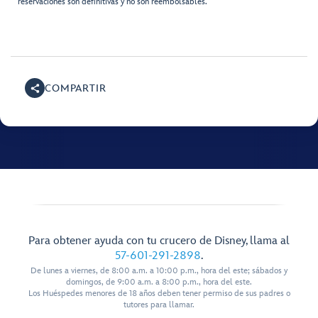
reservaciones son definitivas y no son reembolsables.
COMPARTIR
Para obtener ayuda con tu crucero de Disney, llama al
57-601-291-2898
.
De lunes a viernes, de 8:00 a.m. a 10:00 p.m., hora del este; sábados y
domingos, de 9:00 a.m. a 8:00 p.m., hora del este.
Los Huéspedes menores de 18 años deben tener permiso de sus padres o
tutores para llamar.