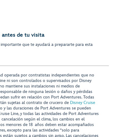
antes de tu visita
 importante que te ayudará a prepararte para esta
ad operada por contratistas independientes que no
ine ni son controlados o supervisados por Disney
 no mantiene sus instalaciones ni medios de
responsable de ninguna lesión o daños y pérdidas
uedan sufrir en relación con Port Adventures. Todas
stán sujetas al contrato de crucero de
Disney Cruise
nido y las duraciones de Port Adventures se pueden
Cruise Line, y todas las actividades de Port Adventures
o cancelación según el clima, los cambios en el
s niños menores de 18 años deben estar acompañados
es, excepto para las actividades “solo para
s están sujetos a cambios sin aviso. Las cancelaciones