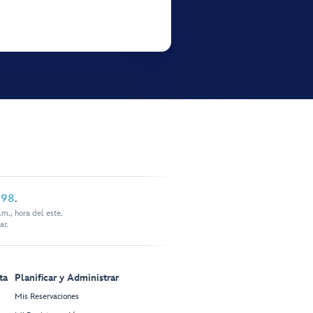
898
.
m., hora del este.
ar.
ta
Planificar y Administrar
Mis Reservaciones