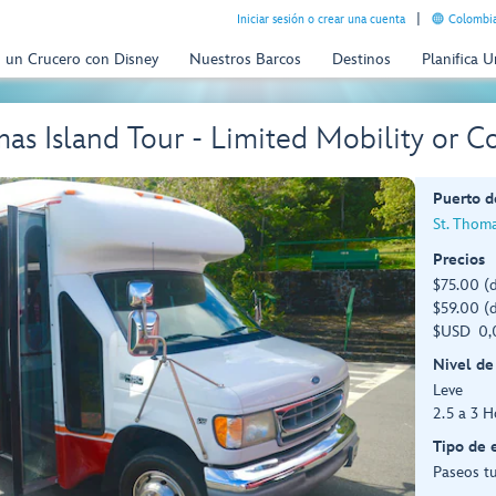
Iniciar sesión o crear una cuenta
Colombia
n un Crucero con Disney
Nuestros Barcos
Destinos
Planifica 
mas Island Tour - Limited Mobility or
Puerto d
St. Thoma
Precios
$75.00 (
$59.00 (d
$USD 0,0
Nivel de
Leve
2.5 a 3 H
Tipo de 
Paseos tu