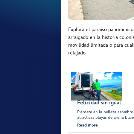
Explora el paraíso panorámico
arraigado en la historia coloni
movilidad limitada o para cua
relajado.
Felicidad sin igual
Piérdete en la belleza asombro
atractivas playas de arena blan
Read more