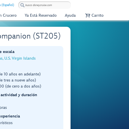
 (Español)
Un Crucero
Ya Está Reservado
Ayuda
Carrito
 Companion (ST205)
e escala
s, U.S. Virgin Islands
de 10 años en adelante)
e tres a nueve años)
0 (de cero a dos años)
 actividad y duración
oras
experiencia
rísticos