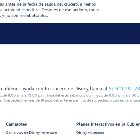
ías antes de la fecha de salida del crucero, a menos
la actividad específica. Después de ese período, todas
as y no son reembolsables.
a obtener ayuda con tu crucero de Disney, llama al
57-601-291-2
s, de 8:00 a.m. a 10:00 p.m., hora del este; sábados y domingos, de 9:00 a.m. a 8:00 p.
s Huéspedes menores de 18 años deben tener permiso de sus padres o tutores para llam
Camarotes
Planes Interactivos en la Cubier
Camarotes de Disney Adventure
Disney Adventure