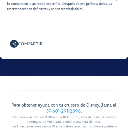
lo contrario en la actividad específica. Después de ese período, todas las
reservaciones son definitivas y no son reembolsables.
COMPARTIR
Para obtener ayuda con tu crucero de Disney, llama al
57-601-291-2898
.
De lunes a viernes, de 8:00 a.m. a 10:00 p.m., hora del este; sábados y
domingos, de 9:00 a.m. a 8:00 p.m., hora del este.
Los Huéspedes menores de 18 años deben tener permiso de sus padres o