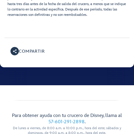
hasta tres días antes de la fecha de salida del crucero, a menos que se indique
lo contrario en la actividad específica. Después de ese período, todas las
reservaciones son definitivas y no son reembolsables.
COMPARTIR
Para obtener ayuda con tu crucero de Disney, llama al
57-601-291-2898
.
De lunes a viernes, de 8:00 a.m. a 10:00 p.m., hora del este; sábados y
domingos, de 9:00 a.m. a 8:00 p.m., hora del este.