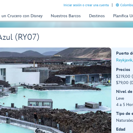
Iniciar sesión o crear una cuenta
Colombia
n un Crucero con Disney
Nuestros Barcos
Destinos
Planifica 
 Azul (RY07)
Puerto d
Reykjavik
Precios
$219,00 (
$79,00 (D
Nivel de
Leve
4 a 5 Hor
Tipo de 
Naturale
Edad