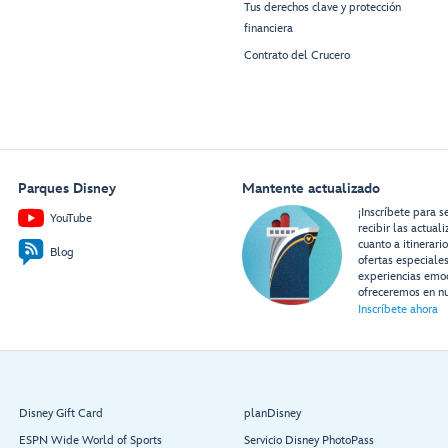
Tus derechos clave y protección
financiera
Contrato del Crucero
Parques Disney
Mantente actualizado
¡Inscríbete para s
YouTube
recibir las actual
cuanto a itinerari
Blog
ofertas especiale
experiencias emo
ofreceremos en nu
Inscríbete ahora
Disney Gift Card
planDisney
ESPN Wide World of Sports
Servicio Disney PhotoPass