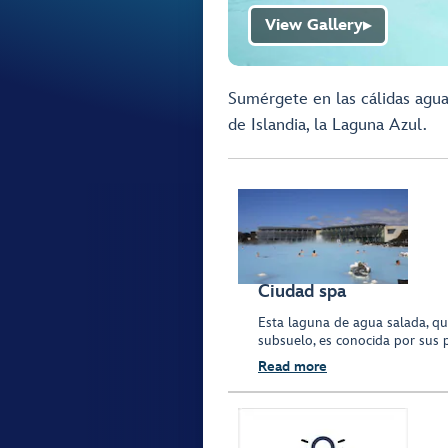
View Gallery
▶
Sumérgete en las cálidas agua
de Islandia, la Laguna Azul.
Ciudad spa
Esta laguna de agua salada, qu
subsuelo, es conocida por sus 
Read more