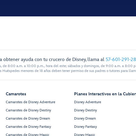
a obtener ayuda con tu crucero de Disney, llama al
57-601-291-2
s, de 8:00 a.m. a 10:00 p.m., hora del este; sábados y domingos, de 9:00 a.m. a 8:00 p.
s Huéspedes menores de 18 años deben tener permiso de sus padres o tutores para llam
Camarotes
Planes Interactivos en la Cubier
Camarotes de Disney Adventure
Disney Adventure
Camarotes de Disney Destiny
Disney Destiny
Camarotes de Disney Dream
Disney Dream
Camarotes de Disney Fantasy
Disney Fantasy
Camarotes de Disney Magic
Disney Magic