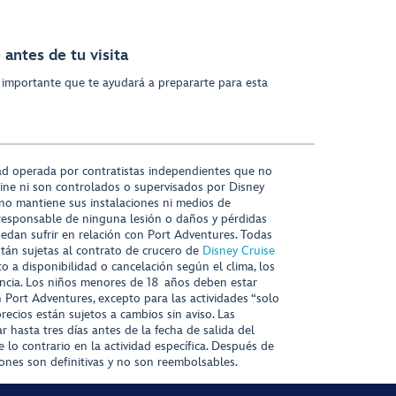
antes de tu visita
 importante que te ayudará a prepararte para esta
ad operada por contratistas independientes que no
ine ni son controlados o supervisados por Disney
 no mantiene sus instalaciones ni medios de
responsable de ninguna lesión o daños y pérdidas
uedan sufrir en relación con Port Adventures. Todas
stán sujetas al contrato de crucero de
Disney Cruise
to a disponibilidad o cancelación según el clima, los
tencia. Los niños menores de 18 años deben estar
ort Adventures, excepto para las actividades “solo
recios están sujetos a cambios sin aviso. Las
r hasta tres días antes de la fecha de salida del
 lo contrario en la actividad específica. Después de
iones son definitivas y no son reembolsables.