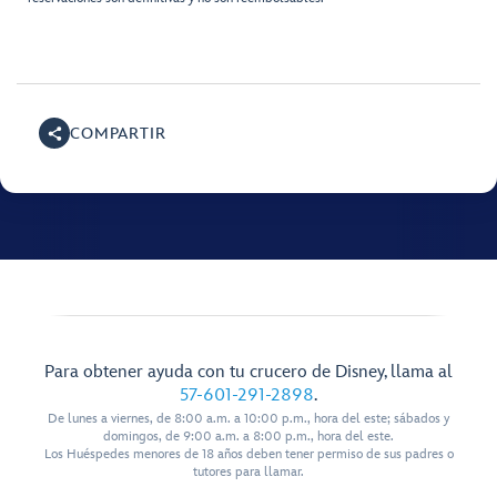
COMPARTIR
Para obtener ayuda con tu crucero de Disney, llama al
57-601-291-2898
.
De lunes a viernes, de 8:00 a.m. a 10:00 p.m., hora del este; sábados y
domingos, de 9:00 a.m. a 8:00 p.m., hora del este.
Los Huéspedes menores de 18 años deben tener permiso de sus padres o
tutores para llamar.