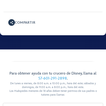
COMPARTIR
Para obtener ayuda con tu crucero de Disney, llama al
57-601-291-2898
.
De lunes a viernes, de 8:00 a.m. a 10:00 p.m., hora del este; sábados y
domingos, de 9:00 a.m. a 8:00 p.m., hora del este.
Los Huéspedes menores de 18 años deben tener permiso de sus padres o
tutores para llamar.