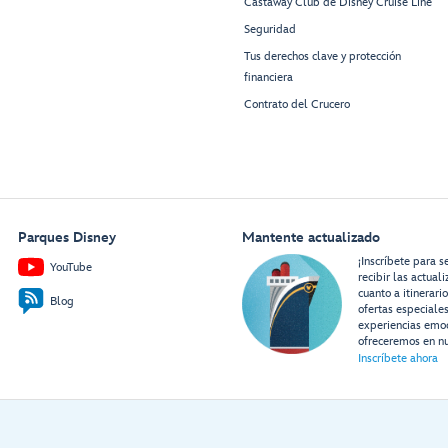
Castaway Club de Disney Cruise Line
Seguridad
Tus derechos clave y protección
financiera
Contrato del Crucero
Parques Disney
Mantente actualizado
¡Inscríbete para s
YouTube
recibir las actual
cuanto a itinerari
Blog
ofertas especiale
experiencias emo
ofreceremos en nu
Inscríbete ahora