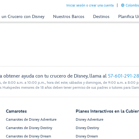
Iniciar sesión o crear una cuenta
Colombia
n un Crucero con Disney
Nuestros Barcos
Destinos
Planifica 
a obtener ayuda con tu crucero de Disney, llama al
57-601-291-2
s, de 8:00 a.m. a 10:00 p.m., hora del este; sábados y domingos, de 9:00 a.m. a 8:00 p.
s Huéspedes menores de 18 años deben tener permiso de sus padres o tutores para llam
Camarotes
Planes Interactivos en la Cubier
Camarotes de Disney Adventure
Disney Adventure
Camarotes de Disney Destiny
Disney Destiny
Camarotes de Disney Dream
Disney Dream