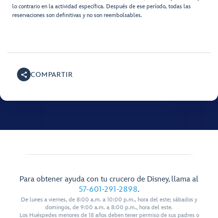
lo contrario en la actividad específica. Después de ese período, todas las
reservaciones son definitivas y no son reembolsables.
COMPARTIR
Para obtener ayuda con tu crucero de Disney, llama al
57-601-291-2898
.
De lunes a viernes, de 8:00 a.m. a 10:00 p.m., hora del este; sábados y
domingos, de 9:00 a.m. a 8:00 p.m., hora del este.
Los Huéspedes menores de 18 años deben tener permiso de sus padres o