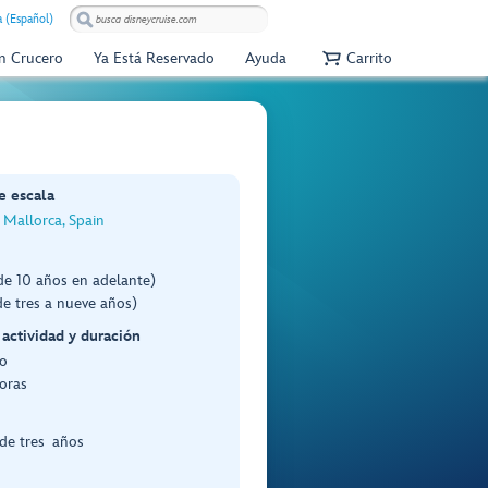
 (Español)
Un Crucero
Ya Está Reservado
Ayuda
Carrito
e escala
 Mallorca, Spain
de 10 años en adelante)
e tres a nueve años)
 actividad y duración
o
oras
de tres años