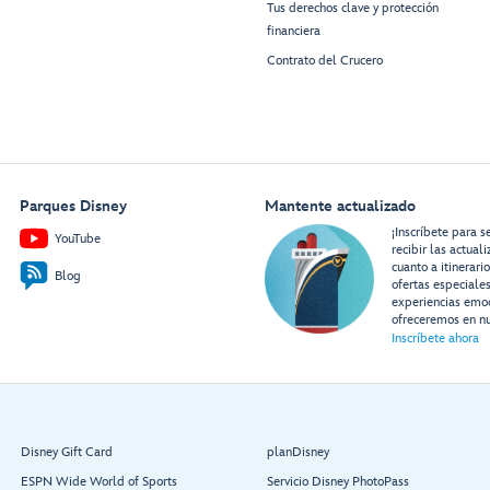
Tus derechos clave y protección
financiera
Contrato del Crucero
Parques Disney
Mantente actualizado
¡Inscríbete para s
YouTube
recibir las actual
cuanto a itinerari
Blog
ofertas especiale
experiencias emo
ofreceremos en nu
Inscríbete ahora
Disney Gift Card
planDisney
ESPN Wide World of Sports
Servicio Disney PhotoPass