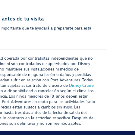
antes de tu visita
 importante que te ayudará a prepararte para esta
ad operada por contratistas independientes que no
ine ni son controlados o supervisados por Disney
 no mantiene sus instalaciones ni medios de
responsable de ninguna lesión o daños y pérdidas
uedan sufrir en relación con Port Adventures. Todas
stán sujetas al contrato de crucero de
Disney Cruise
to a disponibilidad o cancelación según el clima, los
tencia. Los niños menores de 18 años deben estar
ort Adventures, excepto para las actividades “solo
recios están sujetos a cambios sin aviso. Las
r hasta tres días antes de la fecha de salida del
 lo contrario en la actividad específica. Después de
iones son definitivas y no son reembolsables.