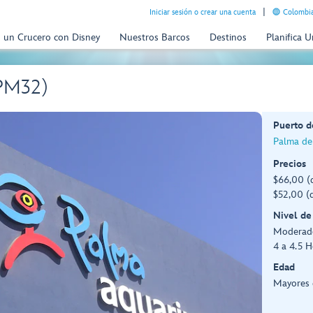
Iniciar sesión o crear una cuenta
Colombia
n un Crucero con Disney
Nuestros Barcos
Destinos
Planifica 
(PM32)
Puerto d
Palma de
Precios
$66,00 (
$52,00 (d
Nivel de
Moderad
4 a 4.5 H
Edad
Mayores 