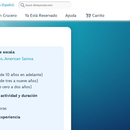
 (Español)
Un Crucero
Ya Está Reservado
Ayuda
Carrito
e escala
o, American Samoa
(de 10 años en adelante)
de tres a nueve años)
e cero a dos años)
 actividad y duración
oras
experiencia