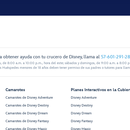
a obtener ayuda con tu crucero de Disney, llama al
57-601-291-2
s, de 8:00 a.m. a 10:00 p.m., hora del este; sábados y domingos, de 9:00 a.m. a 8:00 p.
s Huéspedes menores de 18 años deben tener permiso de sus padres o tutores para llam
Camarotes
Planes Interactivos en la Cubier
Camarotes de Disney Adventure
Disney Adventure
Camarotes de Disney Destiny
Disney Destiny
Camarotes de Disney Dream
Disney Dream
Camarotes de Disney Fantasy
Disney Fantasy
Camarotes de Disney Magic
Disney Magic