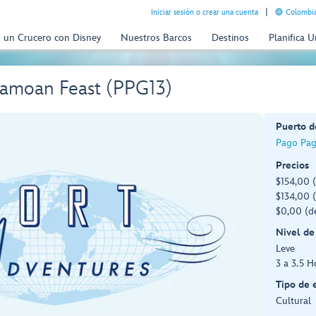
Iniciar sesión o crear una cuenta
Colombia
n un Crucero con Disney
Nuestros Barcos
Destinos
Planifica 
Samoan Feast (PPG13)
Puerto d
Pago Pag
Precios
$154,00 
$134,00 (
$0,00 (d
Nivel de
Leve
3 a 3.5 H
Tipo de 
Cultural