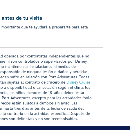
antes de tu visita
 importante que te ayudará a prepararte para esta
ad operada por contratistas independientes que no
ine ni son controlados o supervisados por Disney
 no mantiene sus instalaciones ni medios de
responsable de ninguna lesión o daños y pérdidas
uedan sufrir en relación con Port Adventures. Todas
stán sujetas al contrato de crucero de
Disney Cruise
to a disponibilidad o cancelación según el clima, los
tencia. Los niños menores de 18 años deben estar
ort Adventures, excepto para las actividades “solo
recios están sujetos a cambios sin aviso. Las
r hasta tres días antes de la fecha de salida del
 lo contrario en la actividad específica. Después de
iones son definitivas y no son reembolsables.