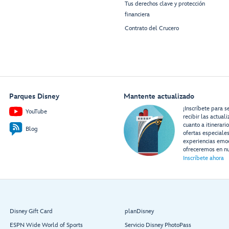
Tus derechos clave y protección
financiera
Contrato del Crucero
Parques Disney
Mantente actualizado
¡Inscríbete para s
YouTube
recibir las actual
cuanto a itinerari
Blog
ofertas especiale
experiencias emo
ofreceremos en nu
Inscríbete ahora
Disney Gift Card
planDisney
ESPN Wide World of Sports
Servicio Disney PhotoPass