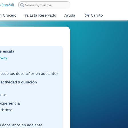
 (Español)
Un Crucero
Ya Está Reservado
Ayuda
Carrito
e escala
rway
desde los doce años en adelante)
 actividad y duración
oras
experiencia
rísticos
s doce años en adelante