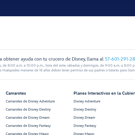
a obtener ayuda con tu crucero de Disney, llama al
57-601-291-2
s, de 8:00 a.m. a 10:00 p.m., hora del este; sábados y domingos, de 9:00 a.m. a 8:00 p.
s Huéspedes menores de 18 años deben tener permiso de sus padres o tutores para llam
Camarotes
Planes Interactivos en la Cubier
Camarotes de Disney Adventure
Disney Adventure
Camarotes de Disney Destiny
Disney Destiny
Camarotes de Disney Dream
Disney Dream
Camarotes de Disney Fantasy
Disney Fantasy
Camarotes de Disney Magic
Disney Magic