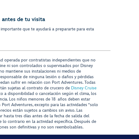
antes de tu visita
 importante que te ayudará a prepararte para esta
ad operada por contratistas independientes que no
ine ni son controlados o supervisados por Disney
 no mantiene sus instalaciones ni medios de
responsable de ninguna lesión o daños y pérdidas
uedan sufrir en relación con Port Adventures. Todas
stán sujetas al contrato de crucero de
Disney Cruise
to a disponibilidad o cancelación según el clima, los
tencia. Los niños menores de 18 años deben estar
ort Adventures, excepto para las actividades “solo
recios están sujetos a cambios sin aviso. Las
r hasta tres días antes de la fecha de salida del
 lo contrario en la actividad específica. Después de
iones son definitivas y no son reembolsables.