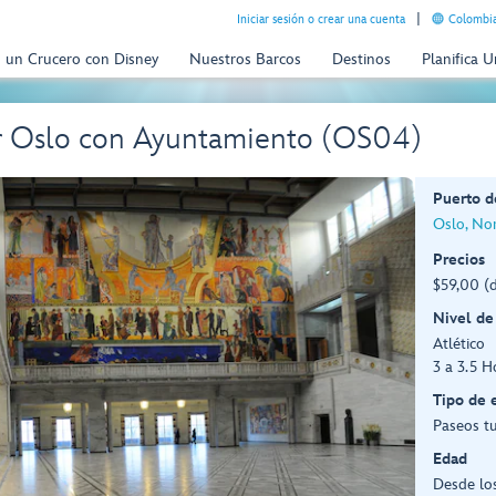
Iniciar sesión o crear una cuenta
Colombia
n un Crucero con Disney
Nuestros Barcos
Destinos
Planifica 
or Oslo con Ayuntamiento (OS04)
Puerto d
Oslo, No
Precios
$59,00 (
Nivel de
Atlético
3 a 3.5 H
Tipo de 
Paseos tu
Edad
Desde lo