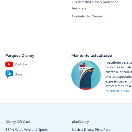
Tus derechos clave y protección
financiera
Contrato del Crucero
Parques Disney
Mantente actualizado
¡Inscríbete para s
YouTube
recibir las actual
cuanto a itinerari
Blog
ofertas especiale
experiencias emo
ofreceremos en nu
Inscríbete ahora
Disney Gift Card
planDisney
ESPN Wide World of Sports
Servicio Disney PhotoPass