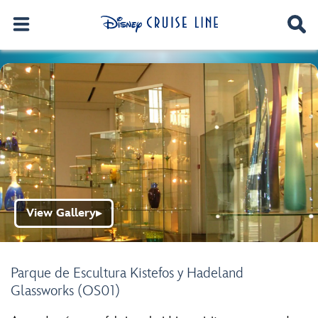
View Gallery
▶
Parque de Escultura Kistefos y Hadeland
Glassworks (OS01)