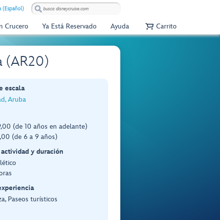
 (Español)
Un Crucero
Ya Está Reservado
Ayuda
Carrito
ya (AR20)
e escala
ad, Aruba
,00 (de 10 años en adelante)
00 (de 6 a 9 años)
 actividad y duración
lético
oras
experiencia
a, Paseos turísticos