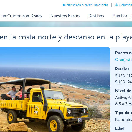
Iniciar sesión o crear una cuenta
Colombia
n un Crucero con Disney
Nuestros Barcos
Destinos
Planifica 
en la costa norte y descanso en la pla
Puerto d
Oranjest
Precios
$USD 119
$USD 94,
Nivel de
Activo, At
6.5 a 7 H
Tipo de 
Naturalez
Edad