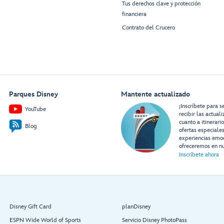
Tus derechos clave y protección
financiera
Contrato del Crucero
Parques Disney
Mantente actualizado
¡Inscríbete para s
YouTube
recibir las actual
cuanto a itinerari
Blog
ofertas especiale
experiencias emo
ofreceremos en nu
Inscríbete ahora
Disney Gift Card
planDisney
ESPN Wide World of Sports
Servicio Disney PhotoPass