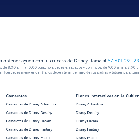
a obtener ayuda con tu crucero de Disney, llama al
57-601-291-2
s, de 8:00 a.m. a 10:00 p.m., hora del este; sábados y domingos, de 9:00 a.m. a 8:00 p.
s Huéspedes menores de 18 años deben tener permiso de sus padres o tutores para llam
Camarotes
Planes Interactivos en la Cubier
Camarotes de Disney Adventure
Disney Adventure
Camarotes de Disney Destiny
Disney Destiny
Camarotes de Disney Dream
Disney Dream
Camarotes de Disney Fantasy
Disney Fantasy
Camarotes de Disney Magic
Disney Magic