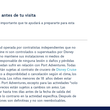
antes de tu visita
 importante que te ayudará a prepararte para esta
ad operada por contratistas independientes que no
ine ni son controlados o supervisados por Disney
 no mantiene sus instalaciones ni medios de
responsable de ninguna lesión o daños y pérdidas
uedan sufrir en relación con Port Adventures. Todas
stán sujetas al contrato de crucero de
Disney Cruise
to a disponibilidad o cancelación según el clima, los
tencia. Los niños menores de 18 años deben estar
ort Adventures, excepto para las actividades “solo
recios están sujetos a cambios sin aviso. Las
r hasta tres días antes de la fecha de salida del
 lo contrario en la actividad específica. Después de
iones son definitivas y no son reembolsables.