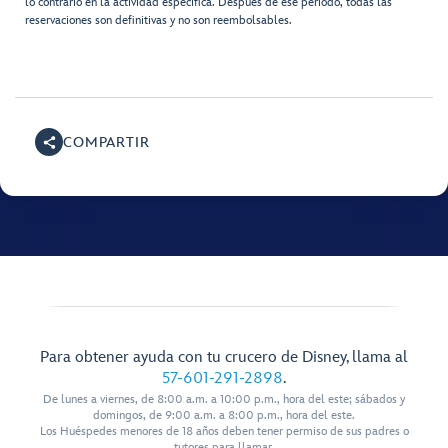
lo contrario en la actividad específica. Después de ese período, todas las
reservaciones son definitivas y no son reembolsables.
COMPARTIR
Para obtener ayuda con tu crucero de Disney, llama al
57-601-291-2898
.
De lunes a viernes, de 8:00 a.m. a 10:00 p.m., hora del este; sábados y
domingos, de 9:00 a.m. a 8:00 p.m., hora del este.
Los Huéspedes menores de 18 años deben tener permiso de sus padres o
tutores para llamar.