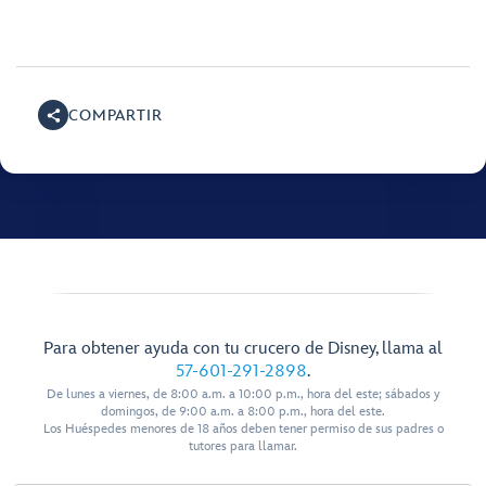
COMPARTIR
Para obtener ayuda con tu crucero de Disney, llama al
57-601-291-2898
.
De lunes a viernes, de 8:00 a.m. a 10:00 p.m., hora del este; sábados y
domingos, de 9:00 a.m. a 8:00 p.m., hora del este.
Los Huéspedes menores de 18 años deben tener permiso de sus padres o
tutores para llamar.