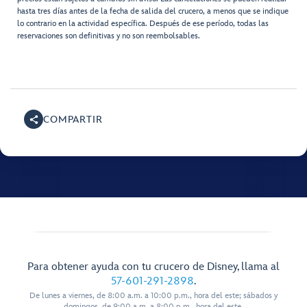
hasta tres días antes de la fecha de salida del crucero, a menos que se indique
lo contrario en la actividad específica. Después de ese período, todas las
reservaciones son definitivas y no son reembolsables.
COMPARTIR
Para obtener ayuda con tu crucero de Disney, llama al
57-601-291-2898
.
De lunes a viernes, de 8:00 a.m. a 10:00 p.m., hora del este; sábados y
domingos, de 9:00 a.m. a 8:00 p.m., hora del este.