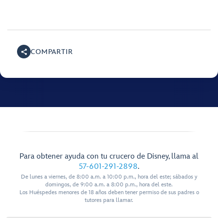
COMPARTIR
Para obtener ayuda con tu crucero de Disney, llama al
57-601-291-2898
.
De lunes a viernes, de 8:00 a.m. a 10:00 p.m., hora del este; sábados y
domingos, de 9:00 a.m. a 8:00 p.m., hora del este.
Los Huéspedes menores de 18 años deben tener permiso de sus padres o
tutores para llamar.