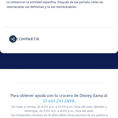
lo contrario en la actividad específica. Después de ese período, todas las
reservaciones son definitivas y no son reembolsables.
COMPARTIR
Para obtener ayuda con tu crucero de Disney, llama al
57-601-291-2898
.
De lunes a viernes, de 8:00 a.m. a 10:00 p.m., hora del este; sábados y
domingos, de 9:00 a.m. a 8:00 p.m., hora del este.
Los Huéspedes menores de 18 años deben tener permiso de sus padres o