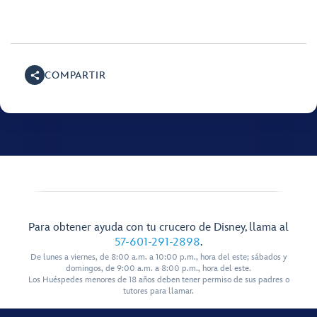
COMPARTIR
Para obtener ayuda con tu crucero de Disney, llama al
57-601-291-2898
.
De lunes a viernes, de 8:00 a.m. a 10:00 p.m., hora del este; sábados y
domingos, de 9:00 a.m. a 8:00 p.m., hora del este.
Los Huéspedes menores de 18 años deben tener permiso de sus padres o
tutores para llamar.