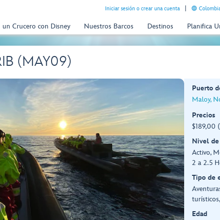
Iniciar sesión o crear una cuenta
Colombia
n un Crucero con Disney
Nuestros Barcos
Destinos
Planifica 
 RIB (MAY09)
Puerto d
Maloy, N
Precios
$189,00 
Nivel de
Activo, 
2 a 2.5 H
Tipo de 
Aventuras
turístico
Edad