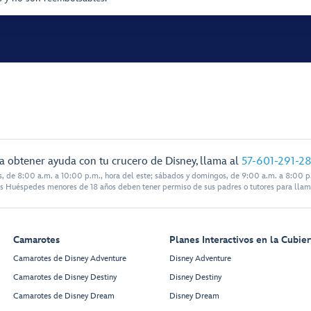
a obtener ayuda con tu crucero de Disney, llama al
57-601-291-2
s, de 8:00 a.m. a 10:00 p.m., hora del este; sábados y domingos, de 9:00 a.m. a 8:00 p.
s Huéspedes menores de 18 años deben tener permiso de sus padres o tutores para llam
Camarotes
Planes Interactivos en la Cubier
Camarotes de Disney Adventure
Disney Adventure
Camarotes de Disney Destiny
Disney Destiny
Camarotes de Disney Dream
Disney Dream