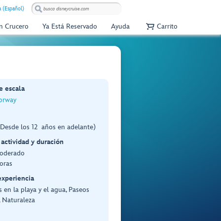
 (Español)
Un Crucero
Ya Está Reservado
Ayuda
Carrito
e escala
orway
(Desde los 12 años en adelante)
 actividad y duración
Moderado
oras
experiencia
 en la playa y el agua, Paseos
s, Naturaleza