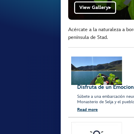
View Gallery
▶
Acércate a la naturaleza a bo
península de Stad.
Disfruta de un Emocio
Súbete a una embarcación neumát
Monasterio de Selja y el puebl
Read more