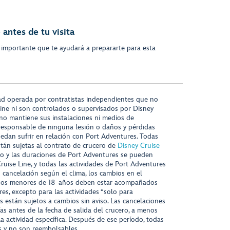
antes de tu visita
 importante que te ayudará a prepararte para esta
ad operada por contratistas independientes que no
ine ni son controlados o supervisados por Disney
 no mantiene sus instalaciones ni medios de
responsable de ninguna lesión o daños y pérdidas
uedan sufrir en relación con Port Adventures. Todas
stán sujetas al contrato de crucero de
Disney Cruise
nido y las duraciones de Port Adventures se pueden
Cruise Line, y todas las actividades de Port Adventures
o cancelación según el clima, los cambios en el
s niños menores de 18 años deben estar acompañados
es, excepto para las actividades “solo para
s están sujetos a cambios sin aviso. Las cancelaciones
ías antes de la fecha de salida del crucero, a menos
la actividad específica. Después de ese período, todas
as y no son reembolsables.