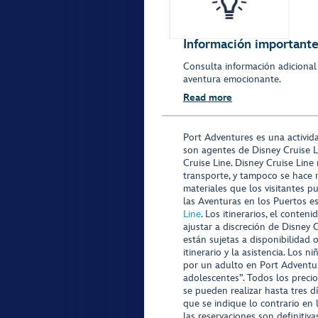
Información importante 
Consulta información adicional
aventura emocionante.
Read more
Port Adventures es una activid
son agentes de Disney Cruise L
Cruise Line. Disney Cruise Line
transporte, y tampoco se hace 
materiales que los visitantes p
las Aventuras en los Puertos e
Line
. Los itinerarios, el conte
ajustar a discreción de Disney 
están sujetas a disponibilidad 
itinerario y la asistencia. Lo
por un adulto en Port Adventur
adolescentes”. Todos los precio
se pueden realizar hasta tres d
que se indique lo contrario en 
las reservaciones son definitiv