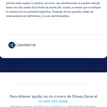
precios están sujetos a cambios sin aviso. Las cancelaciones se pueden realizar
hasta tres días antes de la fecha de salida del crucero, a menos que se indique
lo contrario en la actividad específica. Después de ese período, todas las
reservaciones son definitivas y no son reembolsables.
COMPARTIR
Para obtener ayuda con tu crucero de Disney, llama al
57-601-291-2898
.
De lunes a viernes, de 8:00 a.m. a 10:00 p.m., hora del este; sábados y