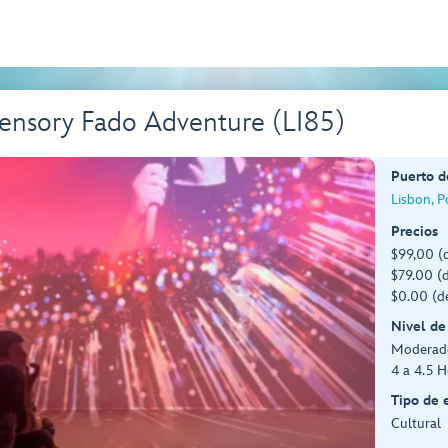
Sensory Fado Adventure (LI85)
Puerto d
Lisbon, P
Precios
$99,00 (
$79.00 (d
$0.00 (d
Nivel de
Moderad
4 a 4.5 H
Tipo de 
Cultural