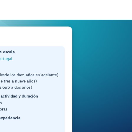
e escala
ortugal
desde los diez años en adelante)
e tres a nueve años)
e cero a dos años)
 actividad y duración
o
oras
experiencia