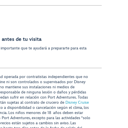
antes de tu visita
 importante que te ayudará a prepararte para esta
ad operada por contratistas independientes que no
ine ni son controlados o supervisados por Disney
 no mantiene sus instalaciones ni medios de
responsable de ninguna lesión o daños y pérdidas
uedan sufrir en relación con Port Adventures. Todas
stán sujetas al contrato de crucero de
Disney Cruise
to a disponibilidad o cancelación según el clima, los
tencia. Los niños menores de 18 años deben estar
ort Adventures, excepto para las actividades “solo
recios están sujetos a cambios sin aviso. Las