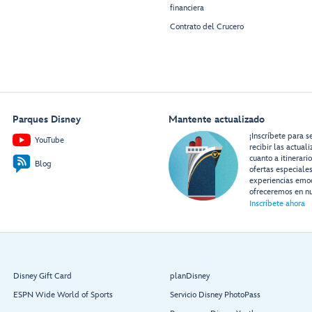
financiera
Contrato del Crucero
Parques Disney
Mantente actualizado
¡Inscríbete para s
YouTube
recibir las actual
cuanto a itinerari
Blog
ofertas especiale
experiencias emo
ofreceremos en nu
Inscríbete ahora
Disney Gift Card
planDisney
ESPN Wide World of Sports
Servicio Disney PhotoPass