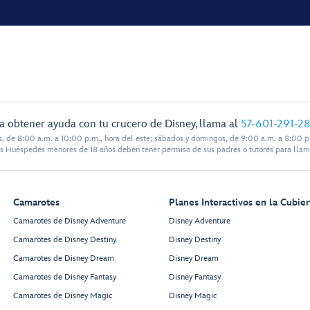
a obtener ayuda con tu crucero de Disney, llama al
57-601-291-2
s, de 8:00 a.m. a 10:00 p.m., hora del este; sábados y domingos, de 9:00 a.m. a 8:00 p.
s Huéspedes menores de 18 años deben tener permiso de sus padres o tutores para llam
Camarotes
Planes Interactivos en la Cubier
Camarotes de Disney Adventure
Disney Adventure
Camarotes de Disney Destiny
Disney Destiny
Camarotes de Disney Dream
Disney Dream
Camarotes de Disney Fantasy
Disney Fantasy
Camarotes de Disney Magic
Disney Magic