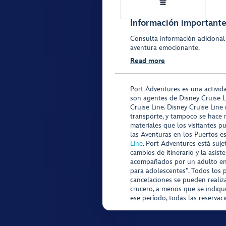
Información importante 
Consulta información adicional
aventura emocionante.
Read more
Port Adventures es una activid
son agentes de Disney Cruise L
Cruise Line. Disney Cruise Line
transporte, y tampoco se hace 
materiales que los visitantes p
las Aventuras en los Puertos e
Line
. Port Adventures está suje
cambios de itinerario y la asis
acompañados por un adulto en P
para adolescentes”. Todos los p
cancelaciones se pueden realiza
crucero, a menos que se indique
ese período, todas las reservac