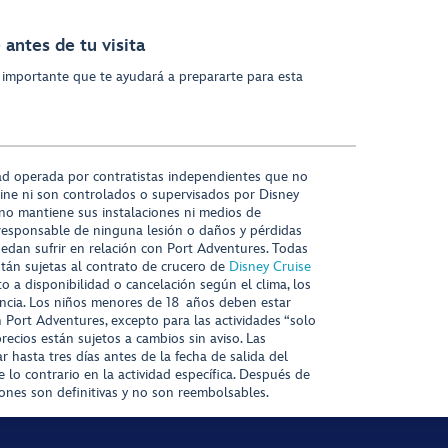
antes de tu visita
 importante que te ayudará a prepararte para esta
ad operada por contratistas independientes que no
ine ni son controlados o supervisados por Disney
 no mantiene sus instalaciones ni medios de
responsable de ninguna lesión o daños y pérdidas
uedan sufrir en relación con Port Adventures. Todas
stán sujetas al contrato de crucero de
Disney Cruise
to a disponibilidad o cancelación según el clima, los
tencia. Los niños menores de 18 años deben estar
ort Adventures, excepto para las actividades “solo
recios están sujetos a cambios sin aviso. Las
r hasta tres días antes de la fecha de salida del
 lo contrario en la actividad específica. Después de
iones son definitivas y no son reembolsables.