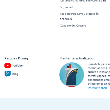
Castaway Club de Disney Cruise Line
Seguridad
Tus derechos clave y protección
financiera
Contrato del Crucero
Parques Disney
Mantente actualizado
¡Inscríbete para s
YouTube
recibir las actual
cuanto a itinerari
Blog
ofertas especiale
experiencias emo
ofreceremos en nu
Inscríbete ahora