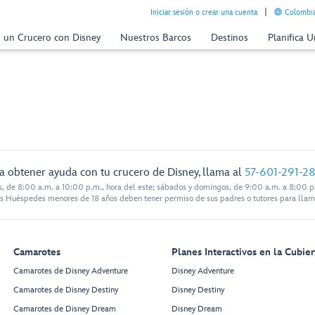
Iniciar sesión o crear una cuenta
Colombia
n un Crucero con Disney
Nuestros Barcos
Destinos
Planifica 
a obtener ayuda con tu crucero de Disney, llama al
57-601-291-2
s, de 8:00 a.m. a 10:00 p.m., hora del este; sábados y domingos, de 9:00 a.m. a 8:00 p.
s Huéspedes menores de 18 años deben tener permiso de sus padres o tutores para llam
Camarotes
Planes Interactivos en la Cubier
Camarotes de Disney Adventure
Disney Adventure
Camarotes de Disney Destiny
Disney Destiny
Camarotes de Disney Dream
Disney Dream