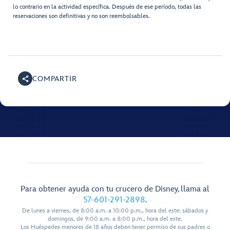
lo contrario en la actividad específica. Después de ese período, todas las
reservaciones son definitivas y no son reembolsables.
COMPARTIR
Para obtener ayuda con tu crucero de Disney, llama al
57-601-291-2898
.
De lunes a viernes, de 8:00 a.m. a 10:00 p.m., hora del este; sábados y
domingos, de 9:00 a.m. a 8:00 p.m., hora del este.
Los Huéspedes menores de 18 años deben tener permiso de sus padres o