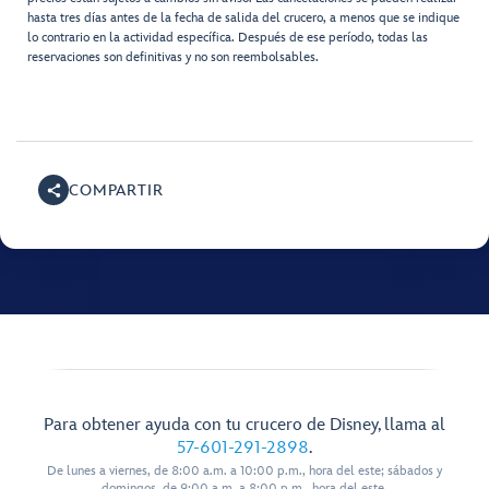
hasta tres días antes de la fecha de salida del crucero, a menos que se indique
lo contrario en la actividad específica. Después de ese período, todas las
reservaciones son definitivas y no son reembolsables.
COMPARTIR
Para obtener ayuda con tu crucero de Disney, llama al
57-601-291-2898
.
De lunes a viernes, de 8:00 a.m. a 10:00 p.m., hora del este; sábados y
domingos, de 9:00 a.m. a 8:00 p.m., hora del este.