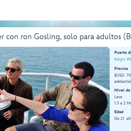
er con ron Gosling, solo para adultos (
Puerto d
King's W
Precios
$USD 79,
adelante
Nivel de
Leve
1.5 a 2 H
Edad
De 21 añ