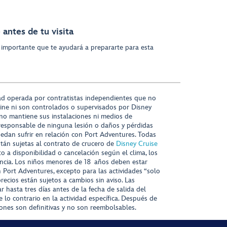
antes de tu visita
 importante que te ayudará a prepararte para esta
ad operada por contratistas independientes que no
ine ni son controlados o supervisados por Disney
 no mantiene sus instalaciones ni medios de
responsable de ninguna lesión o daños y pérdidas
uedan sufrir en relación con Port Adventures. Todas
stán sujetas al contrato de crucero de
Disney Cruise
to a disponibilidad o cancelación según el clima, los
tencia. Los niños menores de 18 años deben estar
ort Adventures, excepto para las actividades “solo
recios están sujetos a cambios sin aviso. Las
r hasta tres días antes de la fecha de salida del
 lo contrario en la actividad específica. Después de
iones son definitivas y no son reembolsables.