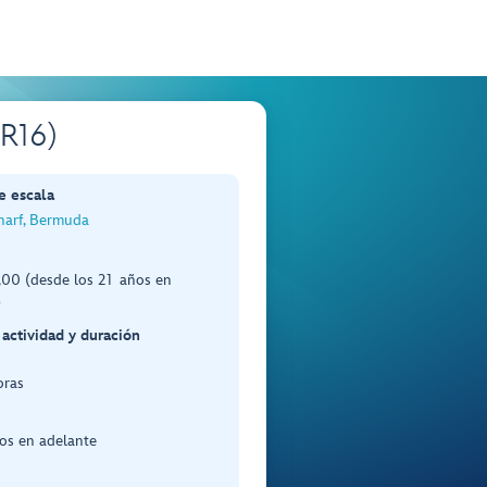
BR16)
e escala
harf, Bermuda
00 (desde los 21 años en
)
 actividad y duración
oras
os en adelante