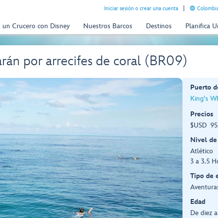
Iniciar sesión o crear una cuenta
Colombia
n un Crucero con Disney
Nuestros Barcos
Destinos
Planifica 
rán por arrecifes de coral (BR09)
Puerto d
King's W
Precios
$USD 95,
Nivel de
Atlético
3 a 3.5 H
Tipo de 
Aventuras
Edad
De diez 