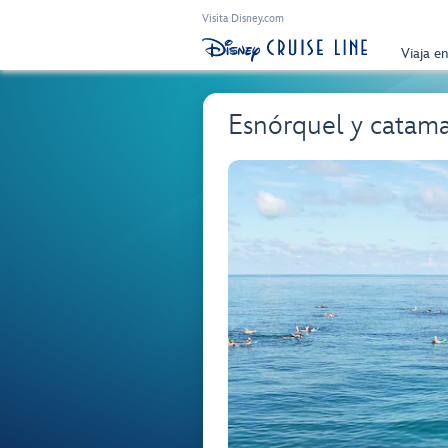
Visita Disney.com
Viaja e
Esnórquel y catama