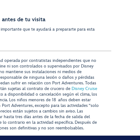
antes de tu visita
 importante que te ayudará a prepararte para esta
ad operada por contratistas independientes que no
ine ni son controlados o supervisados por Disney
 no mantiene sus instalaciones ni medios de
responsable de ninguna lesión o daños y pérdidas
uedan sufrir en relación con Port Adventures. Todas
stán sujetas al contrato de crucero de
Disney Cruise
to a disponibilidad o cancelación según el clima, los
tencia. Los niños menores de 18 años deben estar
ort Adventures, excepto para las actividades “solo
recios están sujetos a cambios sin aviso. Las
r hasta tres días antes de la fecha de salida del
 lo contrario en la actividad específica. Después de
iones son definitivas y no son reembolsables.