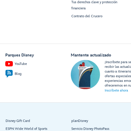
Tus derechos clave y protección
financiera
Contrato del Crucero
Parques Disney
Mantente actualizado
¡Inscríbete para s
YouTube
recibir las actual
cuanto a itinerari
Blog
ofertas especiale
experiencias emo
ofreceremos en nu
Inscríbete ahora
Disney Gift Card
planDisney
ESPN Wide World of Sports
Servicio Disney PhotoPass