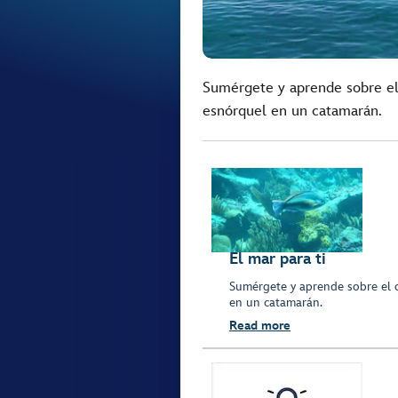
Sumérgete y aprende sobre el 
esnórquel en un catamarán.
El mar para ti
Sumérgete y aprende sobre el o
en un catamarán.
Read more