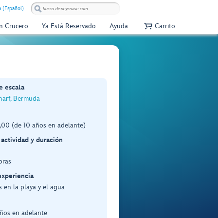
 (Español)
Un Crucero
Ya Está Reservado
Ayuda
Carrito
e escala
harf, Bermuda
00 (de 10 años en adelante)
 actividad y duración
oras
experiencia
 en la playa y el agua
años en adelante