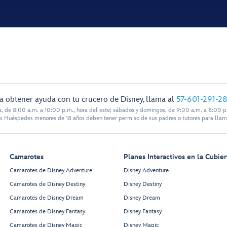
a obtener ayuda con tu crucero de Disney, llama al
57-601-291-2
s, de 8:00 a.m. a 10:00 p.m., hora del este; sábados y domingos, de 9:00 a.m. a 8:00 p.
s Huéspedes menores de 18 años deben tener permiso de sus padres o tutores para llam
Camarotes
Planes Interactivos en la Cubier
Camarotes de Disney Adventure
Disney Adventure
Camarotes de Disney Destiny
Disney Destiny
Camarotes de Disney Dream
Disney Dream
Camarotes de Disney Fantasy
Disney Fantasy
Camarotes de Disney Magic
Disney Magic