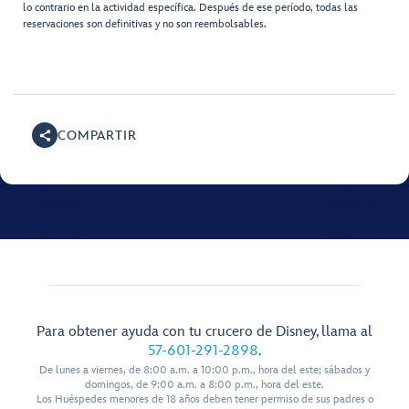
lo contrario en la actividad específica. Después de ese período, todas las
reservaciones son definitivas y no son reembolsables.
COMPARTIR
Para obtener ayuda con tu crucero de Disney, llama al
57-601-291-2898
.
De lunes a viernes, de 8:00 a.m. a 10:00 p.m., hora del este; sábados y
domingos, de 9:00 a.m. a 8:00 p.m., hora del este.
Los Huéspedes menores de 18 años deben tener permiso de sus padres o