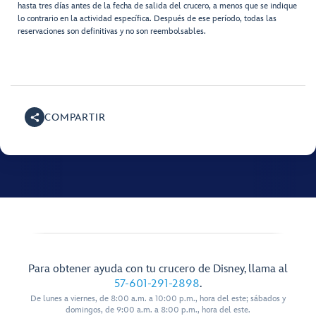
hasta tres días antes de la fecha de salida del crucero, a menos que se indique
lo contrario en la actividad específica. Después de ese período, todas las
reservaciones son definitivas y no son reembolsables.
COMPARTIR
Para obtener ayuda con tu crucero de Disney, llama al
57-601-291-2898
.
De lunes a viernes, de 8:00 a.m. a 10:00 p.m., hora del este; sábados y
domingos, de 9:00 a.m. a 8:00 p.m., hora del este.