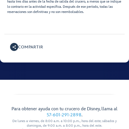
hasta tres días antes de la fecha de salida del crucero, a menos que se indique
lo contrario en la actividad específica. Después de ese período, todas las
reservaciones son definitivas y no son reembolsables.
COMPARTIR
Para obtener ayuda con tu crucero de Disney, llama al
57-601-291-2898
.
De lunes a viernes, de 8:00 a.m. a 10:00 p.m., hora del este; sábados y
domingos, de 9:00 a.m. a 8:00 p.m., hora del este.