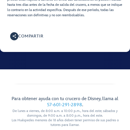
hasta tres días antes de la fecha de salida del crucero, a menos que se indique
lo contrario en la actividad específica. Después de ese período, todas las
reservaciones son definitivas y no son reembolsables.
COMPARTIR
Para obtener ayuda con tu crucero de Disney, llama al
57-601-291-2898
.
De lunes a viernes, de 8:00 a.m. a 10:00 p.m., hora del este; sábados y
domingos, de 9:00 a.m. a 8:00 p.m., hora del este.
Los Huéspedes menores de 18 años deben tener permiso de sus padres o
tutores para llamar.