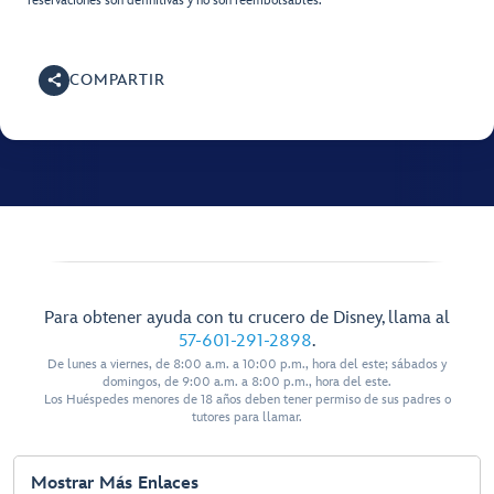
reservaciones son definitivas y no son reembolsables.
COMPARTIR
Para obtener ayuda con tu crucero de Disney, llama al
57-601-291-2898
.
De lunes a viernes, de 8:00 a.m. a 10:00 p.m., hora del este; sábados y
domingos, de 9:00 a.m. a 8:00 p.m., hora del este.
Los Huéspedes menores de 18 años deben tener permiso de sus padres o
tutores para llamar.
Mostrar Más Enlaces