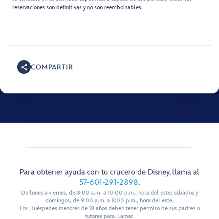
reservaciones son definitivas y no son reembolsables.
COMPARTIR
Para obtener ayuda con tu crucero de Disney, llama al
57-601-291-2898
.
De lunes a viernes, de 8:00 a.m. a 10:00 p.m., hora del este; sábados y
domingos, de 9:00 a.m. a 8:00 p.m., hora del este.
Los Huéspedes menores de 18 años deben tener permiso de sus padres o
tutores para llamar.