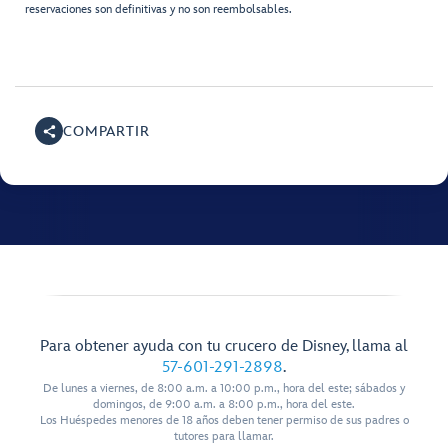
reservaciones son definitivas y no son reembolsables.
COMPARTIR
Para obtener ayuda con tu crucero de Disney, llama al
57-601-291-2898
.
De lunes a viernes, de 8:00 a.m. a 10:00 p.m., hora del este; sábados y
domingos, de 9:00 a.m. a 8:00 p.m., hora del este.
Los Huéspedes menores de 18 años deben tener permiso de sus padres o
tutores para llamar.