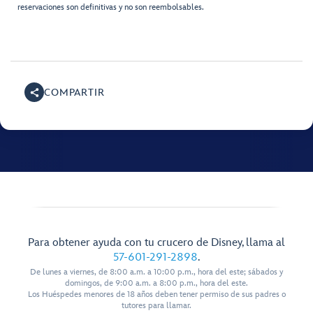
reservaciones son definitivas y no son reembolsables.
COMPARTIR
Para obtener ayuda con tu crucero de Disney, llama al
57-601-291-2898
.
De lunes a viernes, de 8:00 a.m. a 10:00 p.m., hora del este; sábados y
domingos, de 9:00 a.m. a 8:00 p.m., hora del este.
Los Huéspedes menores de 18 años deben tener permiso de sus padres o
tutores para llamar.