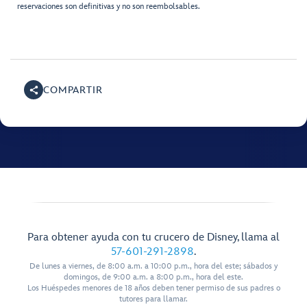
reservaciones son definitivas y no son reembolsables.
COMPARTIR
Para obtener ayuda con tu crucero de Disney, llama al
57-601-291-2898
.
De lunes a viernes, de 8:00 a.m. a 10:00 p.m., hora del este; sábados y
domingos, de 9:00 a.m. a 8:00 p.m., hora del este.
Los Huéspedes menores de 18 años deben tener permiso de sus padres o
tutores para llamar.